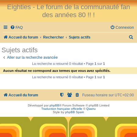
Eighties - Le forum de la communauté fan
des années 80 !! !
FAQ
Connexion
R
Accueil du forum
Rechercher
Sujets actifs
e
Sujets actifs
c
Aller sur la recherche avancée
h
La recherche a retourné 0 résultat • Page
1
sur
1
e
Aucun résultat ne correspond aux termes que vous avez spécifiés.
r
La recherche a retourné 0 résultat • Page
1
sur
1
c
h
Accueil du forum
Fuseau horaire sur
UTC+02:00
e
Développé par
phpBB
® Forum Software © phpBB Limited
r
Traduction française officielle
©
Qiaeru
Style by
phpBB Spain