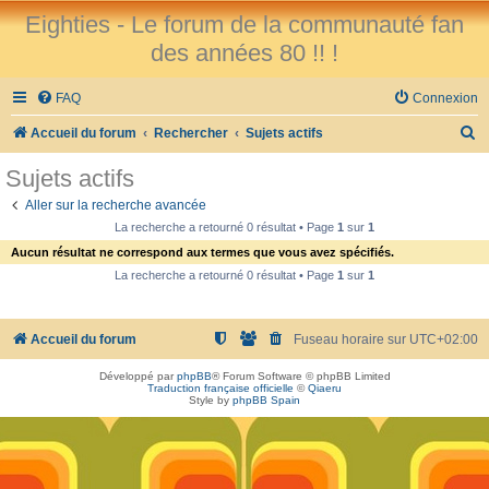
Eighties - Le forum de la communauté fan
des années 80 !! !
FAQ
Connexion
R
Accueil du forum
Rechercher
Sujets actifs
e
Sujets actifs
c
Aller sur la recherche avancée
h
La recherche a retourné 0 résultat • Page
1
sur
1
e
Aucun résultat ne correspond aux termes que vous avez spécifiés.
r
La recherche a retourné 0 résultat • Page
1
sur
1
c
h
Accueil du forum
Fuseau horaire sur
UTC+02:00
e
Développé par
phpBB
® Forum Software © phpBB Limited
r
Traduction française officielle
©
Qiaeru
Style by
phpBB Spain