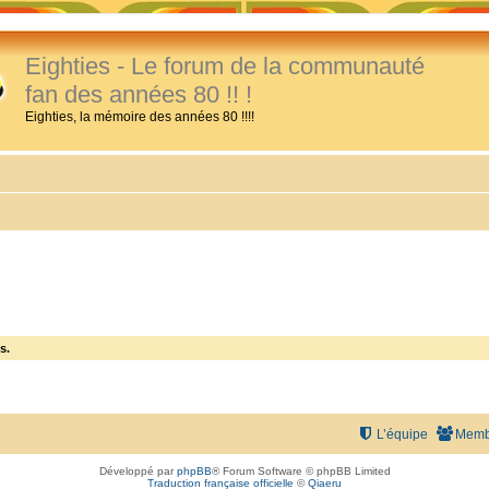
Eighties - Le forum de la communauté
fan des années 80 !! !
Eighties, la mémoire des années 80 !!!!
s.
L’équipe
Memb
Développé par
phpBB
® Forum Software © phpBB Limited
Traduction française officielle
©
Qiaeru