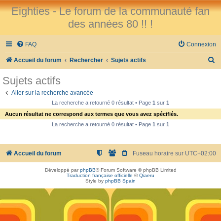
Eighties - Le forum de la communauté fan
des années 80 !! !
FAQ
Connexion
R
Accueil du forum
Rechercher
Sujets actifs
e
Sujets actifs
c
Aller sur la recherche avancée
h
La recherche a retourné 0 résultat • Page
1
sur
1
e
Aucun résultat ne correspond aux termes que vous avez spécifiés.
r
La recherche a retourné 0 résultat • Page
1
sur
1
c
h
Accueil du forum
Fuseau horaire sur
UTC+02:00
e
Développé par
phpBB
® Forum Software © phpBB Limited
r
Traduction française officielle
©
Qiaeru
Style by
phpBB Spain