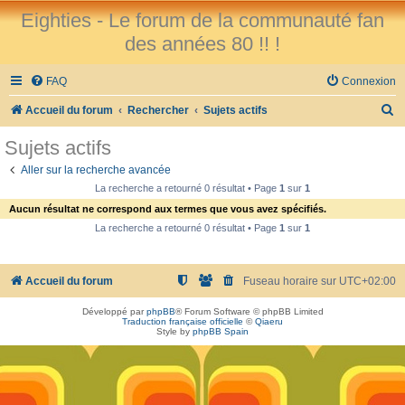
Eighties - Le forum de la communauté fan
des années 80 !! !
FAQ
Connexion
R
Accueil du forum
Rechercher
Sujets actifs
e
Sujets actifs
c
Aller sur la recherche avancée
h
La recherche a retourné 0 résultat • Page
1
sur
1
e
Aucun résultat ne correspond aux termes que vous avez spécifiés.
r
La recherche a retourné 0 résultat • Page
1
sur
1
c
h
Accueil du forum
Fuseau horaire sur
UTC+02:00
e
Développé par
phpBB
® Forum Software © phpBB Limited
r
Traduction française officielle
©
Qiaeru
Style by
phpBB Spain