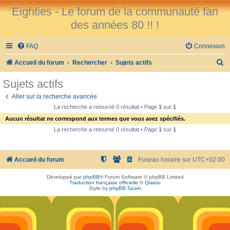
Eighties - Le forum de la communauté fan
des années 80 !! !
FAQ
Connexion
R
Accueil du forum
Rechercher
Sujets actifs
e
Sujets actifs
c
Aller sur la recherche avancée
h
La recherche a retourné 0 résultat • Page
1
sur
1
e
Aucun résultat ne correspond aux termes que vous avez spécifiés.
r
La recherche a retourné 0 résultat • Page
1
sur
1
c
h
Accueil du forum
Fuseau horaire sur
UTC+02:00
e
Développé par
phpBB
® Forum Software © phpBB Limited
r
Traduction française officielle
©
Qiaeru
Style by
phpBB Spain