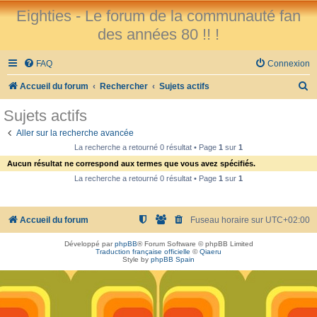
Eighties - Le forum de la communauté fan
des années 80 !! !
FAQ
Connexion
R
Accueil du forum
Rechercher
Sujets actifs
e
Sujets actifs
c
Aller sur la recherche avancée
h
La recherche a retourné 0 résultat • Page
1
sur
1
e
Aucun résultat ne correspond aux termes que vous avez spécifiés.
r
La recherche a retourné 0 résultat • Page
1
sur
1
c
h
Accueil du forum
Fuseau horaire sur
UTC+02:00
e
Développé par
phpBB
® Forum Software © phpBB Limited
r
Traduction française officielle
©
Qiaeru
Style by
phpBB Spain