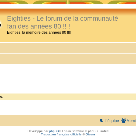
Eighties - Le forum de la communauté
fan des années 80 !! !
Eighties, la mémoire des années 80 !!!!
s.
L’équipe
Memb
Développé par
phpBB
® Forum Software © phpBB Limited
Traduction française officielle
©
Qiaeru