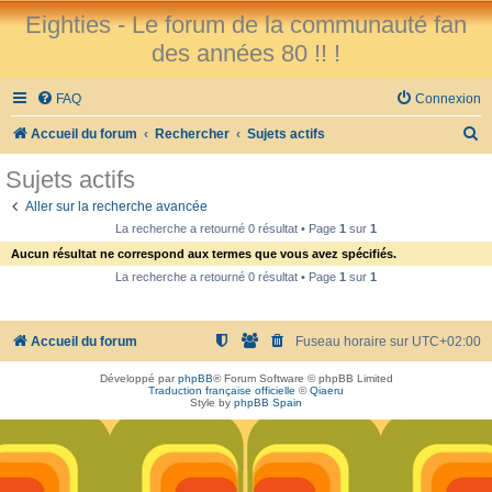
Eighties - Le forum de la communauté fan
des années 80 !! !
FAQ
Connexion
R
Accueil du forum
Rechercher
Sujets actifs
e
Sujets actifs
c
Aller sur la recherche avancée
h
La recherche a retourné 0 résultat • Page
1
sur
1
e
Aucun résultat ne correspond aux termes que vous avez spécifiés.
r
La recherche a retourné 0 résultat • Page
1
sur
1
c
h
Accueil du forum
Fuseau horaire sur
UTC+02:00
e
Développé par
phpBB
® Forum Software © phpBB Limited
r
Traduction française officielle
©
Qiaeru
Style by
phpBB Spain