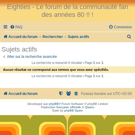
Eighties - Le forum de la communauté fan
des années 80 !! !
FAQ
Connexion
R
Accueil du forum
Rechercher
Sujets actifs
e
Sujets actifs
c
Aller sur la recherche avancée
h
La recherche a retourné 0 résultat • Page
1
sur
1
e
Aucun résultat ne correspond aux termes que vous avez spécifiés.
r
La recherche a retourné 0 résultat • Page
1
sur
1
c
h
Accueil du forum
Fuseau horaire sur
UTC+02:00
e
Développé par
phpBB
® Forum Software © phpBB Limited
r
Traduction française officielle
©
Qiaeru
Style by
phpBB Spain