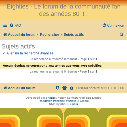
Eighties - Le forum de la communauté fan
des années 80 !! !
FAQ
Connexion
R
Accueil du forum
Rechercher
Sujets actifs
e
Sujets actifs
c
Aller sur la recherche avancée
h
La recherche a retourné 0 résultat • Page
1
sur
1
e
Aucun résultat ne correspond aux termes que vous avez spécifiés.
r
La recherche a retourné 0 résultat • Page
1
sur
1
c
h
Accueil du forum
Fuseau horaire sur
UTC+02:00
e
Développé par
phpBB
® Forum Software © phpBB Limited
r
Traduction française officielle
©
Qiaeru
Style by
phpBB Spain