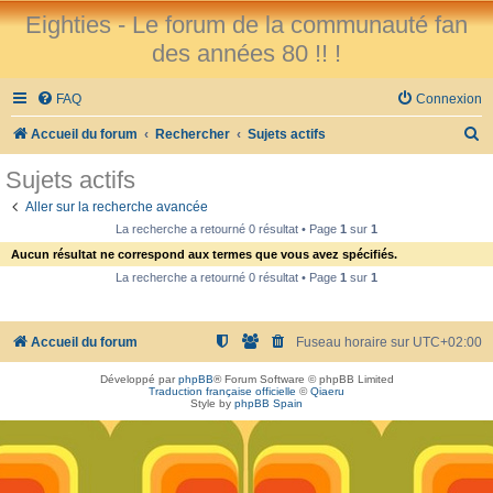
Eighties - Le forum de la communauté fan
des années 80 !! !
FAQ
Connexion
R
Accueil du forum
Rechercher
Sujets actifs
e
Sujets actifs
c
Aller sur la recherche avancée
h
La recherche a retourné 0 résultat • Page
1
sur
1
e
Aucun résultat ne correspond aux termes que vous avez spécifiés.
r
La recherche a retourné 0 résultat • Page
1
sur
1
c
h
Accueil du forum
Fuseau horaire sur
UTC+02:00
e
Développé par
phpBB
® Forum Software © phpBB Limited
r
Traduction française officielle
©
Qiaeru
Style by
phpBB Spain