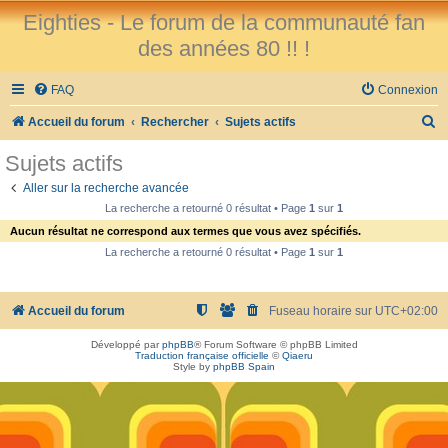
Eighties - Le forum de la communauté fan
des années 80 !! !
FAQ
Connexion
R
Accueil du forum
Rechercher
Sujets actifs
e
Sujets actifs
c
Aller sur la recherche avancée
h
La recherche a retourné 0 résultat • Page
1
sur
1
e
Aucun résultat ne correspond aux termes que vous avez spécifiés.
r
La recherche a retourné 0 résultat • Page
1
sur
1
c
h
Accueil du forum
Fuseau horaire sur
UTC+02:00
e
Développé par
phpBB
® Forum Software © phpBB Limited
r
Traduction française officielle
©
Qiaeru
Style by
phpBB Spain