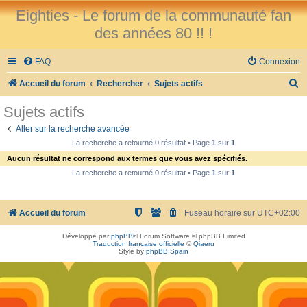
Eighties - Le forum de la communauté fan
des années 80 !! !
FAQ
Connexion
R
Accueil du forum
Rechercher
Sujets actifs
e
Sujets actifs
c
Aller sur la recherche avancée
h
La recherche a retourné 0 résultat • Page
1
sur
1
e
Aucun résultat ne correspond aux termes que vous avez spécifiés.
r
La recherche a retourné 0 résultat • Page
1
sur
1
c
h
Accueil du forum
Fuseau horaire sur
UTC+02:00
e
Développé par
phpBB
® Forum Software © phpBB Limited
r
Traduction française officielle
©
Qiaeru
Style by
phpBB Spain