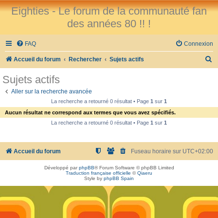
Eighties - Le forum de la communauté fan
des années 80 !! !
FAQ
Connexion
R
Accueil du forum
Rechercher
Sujets actifs
e
Sujets actifs
c
Aller sur la recherche avancée
h
La recherche a retourné 0 résultat • Page
1
sur
1
e
Aucun résultat ne correspond aux termes que vous avez spécifiés.
r
La recherche a retourné 0 résultat • Page
1
sur
1
c
h
Accueil du forum
Fuseau horaire sur
UTC+02:00
e
Développé par
phpBB
® Forum Software © phpBB Limited
r
Traduction française officielle
©
Qiaeru
Style by
phpBB Spain