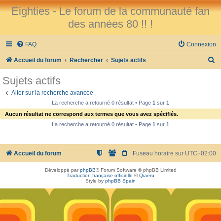
Eighties - Le forum de la communauté fan
des années 80 !! !
FAQ
Connexion
R
Accueil du forum
Rechercher
Sujets actifs
e
Sujets actifs
c
Aller sur la recherche avancée
h
La recherche a retourné 0 résultat • Page
1
sur
1
e
Aucun résultat ne correspond aux termes que vous avez spécifiés.
r
La recherche a retourné 0 résultat • Page
1
sur
1
c
h
Accueil du forum
Fuseau horaire sur
UTC+02:00
e
Développé par
phpBB
® Forum Software © phpBB Limited
r
Traduction française officielle
©
Qiaeru
Style by
phpBB Spain