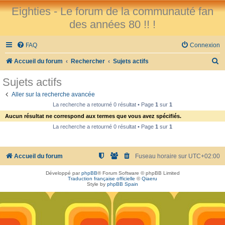
Eighties - Le forum de la communauté fan
des années 80 !! !
FAQ
Connexion
R
Accueil du forum
Rechercher
Sujets actifs
e
Sujets actifs
c
Aller sur la recherche avancée
h
La recherche a retourné 0 résultat • Page
1
sur
1
e
Aucun résultat ne correspond aux termes que vous avez spécifiés.
r
La recherche a retourné 0 résultat • Page
1
sur
1
c
h
Accueil du forum
Fuseau horaire sur
UTC+02:00
e
Développé par
phpBB
® Forum Software © phpBB Limited
r
Traduction française officielle
©
Qiaeru
Style by
phpBB Spain