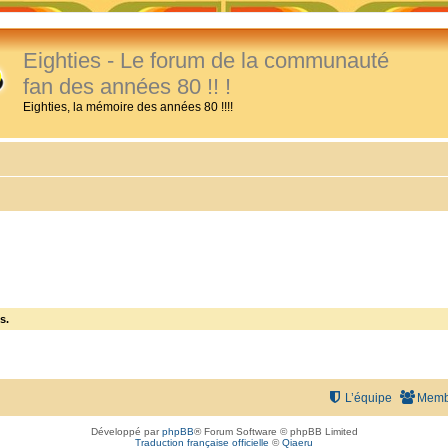
Eighties - Le forum de la communauté
fan des années 80 !! !
Eighties, la mémoire des années 80 !!!!
s.
L’équipe
Memb
Développé par
phpBB
® Forum Software © phpBB Limited
Traduction française officielle
©
Qiaeru