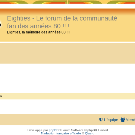
Eighties - Le forum de la communauté
fan des années 80 !! !
Eighties, la mémoire des années 80 !!!!
s.
L’équipe
Memb
Développé par
phpBB
® Forum Software © phpBB Limited
Traduction française officielle
©
Qiaeru