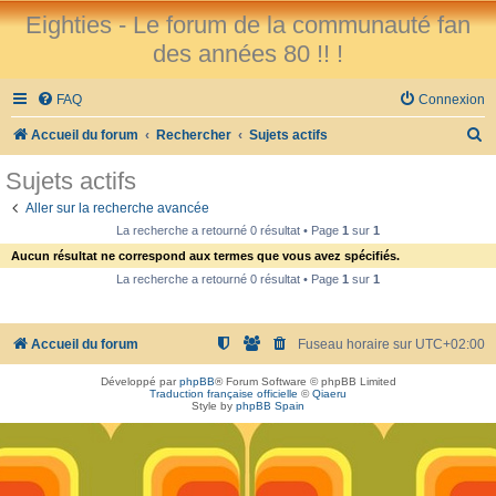
Eighties - Le forum de la communauté fan
des années 80 !! !
FAQ
Connexion
R
Accueil du forum
Rechercher
Sujets actifs
e
Sujets actifs
c
Aller sur la recherche avancée
h
La recherche a retourné 0 résultat • Page
1
sur
1
e
Aucun résultat ne correspond aux termes que vous avez spécifiés.
r
La recherche a retourné 0 résultat • Page
1
sur
1
c
h
Accueil du forum
Fuseau horaire sur
UTC+02:00
e
Développé par
phpBB
® Forum Software © phpBB Limited
r
Traduction française officielle
©
Qiaeru
Style by
phpBB Spain