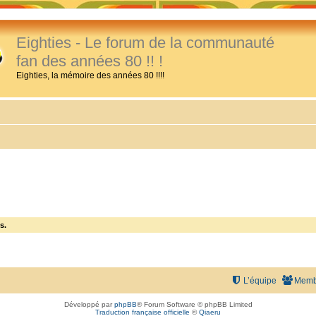
Eighties - Le forum de la communauté
fan des années 80 !! !
Eighties, la mémoire des années 80 !!!!
s.
L’équipe
Memb
Développé par
phpBB
® Forum Software © phpBB Limited
Traduction française officielle
©
Qiaeru