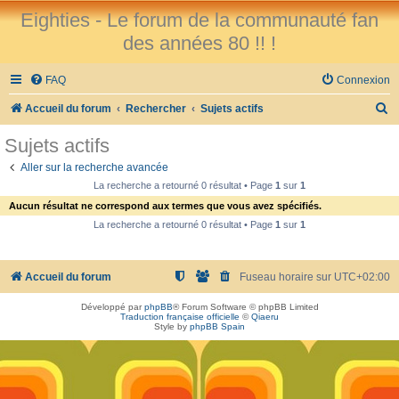
Eighties - Le forum de la communauté fan
des années 80 !! !
FAQ
Connexion
R
Accueil du forum
Rechercher
Sujets actifs
e
Sujets actifs
c
Aller sur la recherche avancée
h
La recherche a retourné 0 résultat • Page
1
sur
1
e
Aucun résultat ne correspond aux termes que vous avez spécifiés.
r
La recherche a retourné 0 résultat • Page
1
sur
1
c
h
Accueil du forum
Fuseau horaire sur
UTC+02:00
e
Développé par
phpBB
® Forum Software © phpBB Limited
r
Traduction française officielle
©
Qiaeru
Style by
phpBB Spain