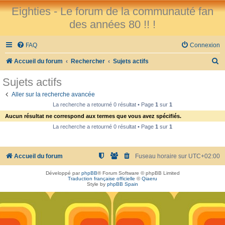
Eighties - Le forum de la communauté fan
des années 80 !! !
FAQ
Connexion
R
Accueil du forum
Rechercher
Sujets actifs
e
Sujets actifs
c
Aller sur la recherche avancée
h
La recherche a retourné 0 résultat • Page
1
sur
1
e
Aucun résultat ne correspond aux termes que vous avez spécifiés.
r
La recherche a retourné 0 résultat • Page
1
sur
1
c
h
Accueil du forum
Fuseau horaire sur
UTC+02:00
e
Développé par
phpBB
® Forum Software © phpBB Limited
r
Traduction française officielle
©
Qiaeru
Style by
phpBB Spain