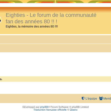
Eighties - Le forum de la communauté
fan des années 80 !! !
Eighties, la mémoire des années 80 !!!!
s.
L’équipe
Memb
Développé par
phpBB
® Forum Software © phpBB Limited
Traduction française officielle
©
Qiaeru