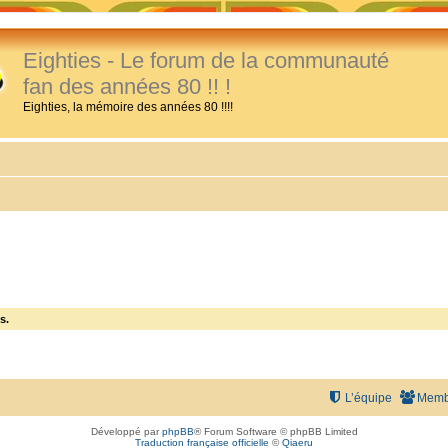
Eighties - Le forum de la communauté
fan des années 80 !! !
Eighties, la mémoire des années 80 !!!!
s.
L’équipe
Memb
Développé par
phpBB
® Forum Software © phpBB Limited
Traduction française officielle
©
Qiaeru