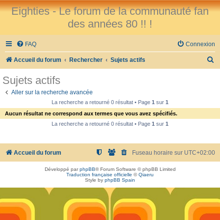
Eighties - Le forum de la communauté fan
des années 80 !! !
FAQ
Connexion
R
Accueil du forum
Rechercher
Sujets actifs
e
Sujets actifs
c
Aller sur la recherche avancée
h
La recherche a retourné 0 résultat • Page
1
sur
1
e
Aucun résultat ne correspond aux termes que vous avez spécifiés.
r
La recherche a retourné 0 résultat • Page
1
sur
1
c
h
Accueil du forum
Fuseau horaire sur
UTC+02:00
e
Développé par
phpBB
® Forum Software © phpBB Limited
r
Traduction française officielle
©
Qiaeru
Style by
phpBB Spain