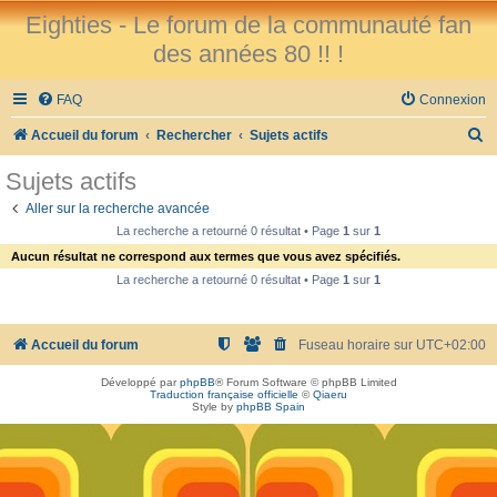
Eighties - Le forum de la communauté fan
des années 80 !! !
FAQ
Connexion
R
Accueil du forum
Rechercher
Sujets actifs
e
Sujets actifs
c
Aller sur la recherche avancée
h
La recherche a retourné 0 résultat • Page
1
sur
1
e
Aucun résultat ne correspond aux termes que vous avez spécifiés.
r
La recherche a retourné 0 résultat • Page
1
sur
1
c
h
Accueil du forum
Fuseau horaire sur
UTC+02:00
e
Développé par
phpBB
® Forum Software © phpBB Limited
r
Traduction française officielle
©
Qiaeru
Style by
phpBB Spain