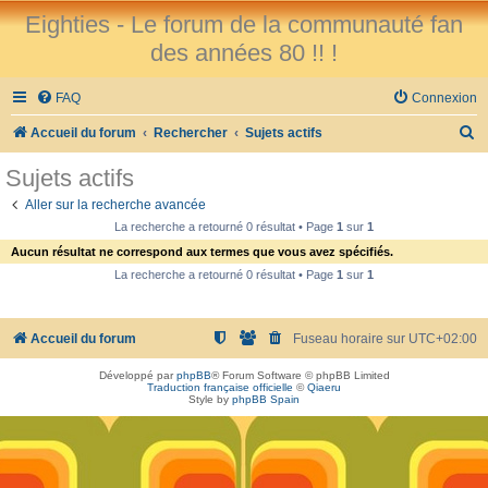
Eighties - Le forum de la communauté fan
des années 80 !! !
FAQ
Connexion
R
Accueil du forum
Rechercher
Sujets actifs
e
Sujets actifs
c
Aller sur la recherche avancée
h
La recherche a retourné 0 résultat • Page
1
sur
1
e
Aucun résultat ne correspond aux termes que vous avez spécifiés.
r
La recherche a retourné 0 résultat • Page
1
sur
1
c
h
Accueil du forum
Fuseau horaire sur
UTC+02:00
e
Développé par
phpBB
® Forum Software © phpBB Limited
r
Traduction française officielle
©
Qiaeru
Style by
phpBB Spain