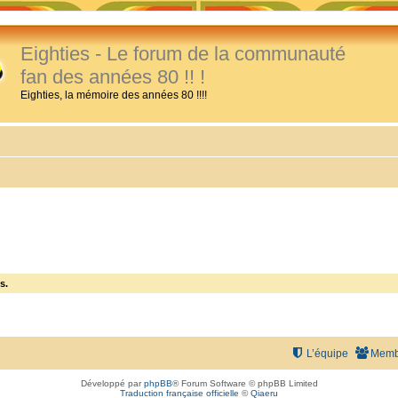
Eighties - Le forum de la communauté
fan des années 80 !! !
Eighties, la mémoire des années 80 !!!!
s.
L’équipe
Memb
Développé par
phpBB
® Forum Software © phpBB Limited
Traduction française officielle
©
Qiaeru