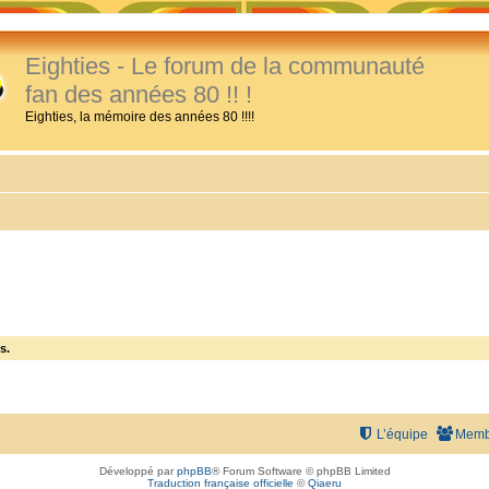
Eighties - Le forum de la communauté
fan des années 80 !! !
Eighties, la mémoire des années 80 !!!!
s.
L’équipe
Memb
Développé par
phpBB
® Forum Software © phpBB Limited
Traduction française officielle
©
Qiaeru