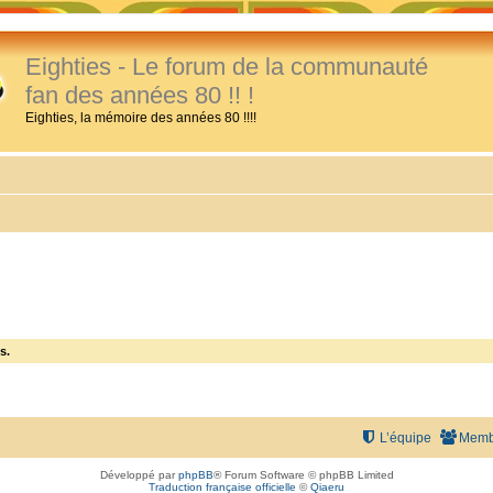
Eighties - Le forum de la communauté
fan des années 80 !! !
Eighties, la mémoire des années 80 !!!!
s.
L’équipe
Memb
Développé par
phpBB
® Forum Software © phpBB Limited
Traduction française officielle
©
Qiaeru