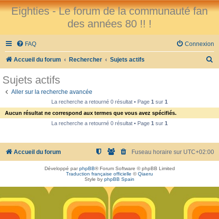
Eighties - Le forum de la communauté fan
des années 80 !! !
FAQ
Connexion
R
Accueil du forum
Rechercher
Sujets actifs
e
Sujets actifs
c
Aller sur la recherche avancée
h
La recherche a retourné 0 résultat • Page
1
sur
1
e
Aucun résultat ne correspond aux termes que vous avez spécifiés.
r
La recherche a retourné 0 résultat • Page
1
sur
1
c
h
Accueil du forum
Fuseau horaire sur
UTC+02:00
e
Développé par
phpBB
® Forum Software © phpBB Limited
r
Traduction française officielle
©
Qiaeru
Style by
phpBB Spain