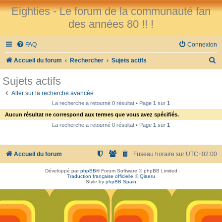
Eighties - Le forum de la communauté fan
des années 80 !! !
FAQ
Connexion
R
Accueil du forum
Rechercher
Sujets actifs
e
Sujets actifs
c
Aller sur la recherche avancée
h
La recherche a retourné 0 résultat • Page
1
sur
1
e
Aucun résultat ne correspond aux termes que vous avez spécifiés.
r
La recherche a retourné 0 résultat • Page
1
sur
1
c
h
Accueil du forum
Fuseau horaire sur
UTC+02:00
e
Développé par
phpBB
® Forum Software © phpBB Limited
r
Traduction française officielle
©
Qiaeru
Style by
phpBB Spain