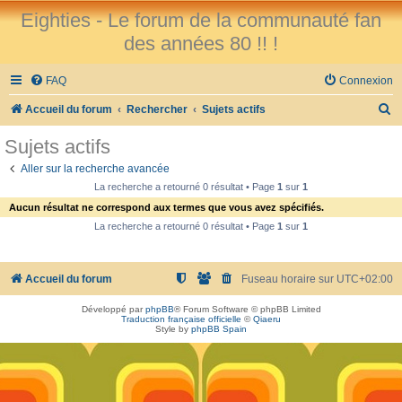
Eighties - Le forum de la communauté fan
des années 80 !! !
FAQ
Connexion
R
Accueil du forum
Rechercher
Sujets actifs
e
Sujets actifs
c
Aller sur la recherche avancée
h
La recherche a retourné 0 résultat • Page
1
sur
1
e
Aucun résultat ne correspond aux termes que vous avez spécifiés.
r
La recherche a retourné 0 résultat • Page
1
sur
1
c
h
Accueil du forum
Fuseau horaire sur
UTC+02:00
e
Développé par
phpBB
® Forum Software © phpBB Limited
r
Traduction française officielle
©
Qiaeru
Style by
phpBB Spain