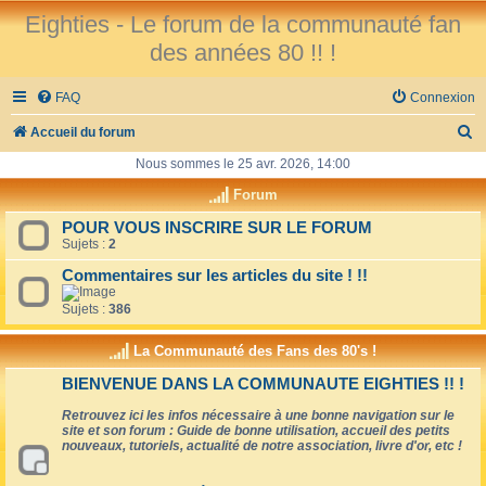
Eighties - Le forum de la communauté fan
des années 80 !! !
FAQ
Connexion
R
Accueil du forum
e
Nous sommes le 25 avr. 2026, 14:00
c
Forum
h
POUR VOUS INSCRIRE SUR LE FORUM
Sujets :
2
e
r
Commentaires sur les articles du site ! !!
c
Sujets :
386
h
La Communauté des Fans des 80's !
e
BIENVENUE DANS LA COMMUNAUTE EIGHTIES !! !
r
Retrouvez ici les infos nécessaire à une bonne navigation sur le
site et son forum : Guide de bonne utilisation, accueil des petits
nouveaux, tutoriels, actualité de notre association, livre d'or, etc !