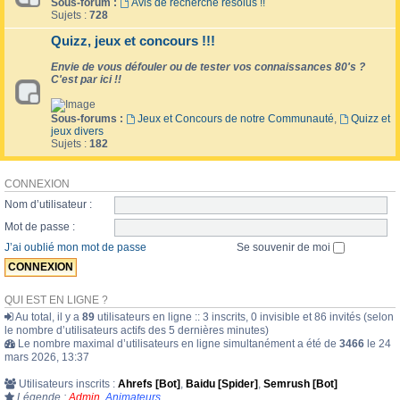
Sous-forum :
Avis de recherche résolus !!
Sujets :
728
Quizz, jeux et concours !!!
Envie de vous défouler ou de tester vos connaissances 80's ?
C'est par ici !!
Sous-forums :
Jeux et Concours de notre Communauté
,
Quizz et
jeux divers
Sujets :
182
CONNEXION
Nom d’utilisateur :
Mot de passe :
J’ai oublié mon mot de passe
Se souvenir de moi
QUI EST EN LIGNE ?
Au total, il y a
89
utilisateurs en ligne :: 3 inscrits, 0 invisible et 86 invités (selon
le nombre d’utilisateurs actifs des 5 dernières minutes)
Le nombre maximal d’utilisateurs en ligne simultanément a été de
3466
le 24
mars 2026, 13:37
Utilisateurs inscrits :
Ahrefs [Bot]
,
Baidu [Spider]
,
Semrush [Bot]
Légende :
Admin
,
Animateurs