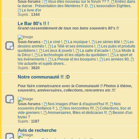
Sous-forums :
Vous êtes nouveau sur le forum ?? ?
,
Entrez dans
la danse : Présentation des Membres !! :D
,
L'association Eighties
,
Le livre d'or
Sujets :
1344
Le Bar 80's !! !
Grand rassemblement de tous nos bons souvenirs 80's !!
Sous-forums :
Le ciné !
,
La musique !
,
Les séries télé !
,
Les
dessins animés !
,
La Télé et ses émissions !
,
Les pubs et produits
quotidiens !
,
Les jeux & jouets !
,
La salle d'arcade !
,
La Mode &
la Déco !
,
La technologie et les objets du quotidien !
,
Le sport et
les événements !
,
La Presse et les bouquins !
,
Les années 90
,
Vie actuelle et sujets divers...
Sujets :
3820
Notre communauté !! :D
Pour faire connaissance avec la Communauté !! Photos à thème,
souvenirs, anniversaires, collections, rencontres etc !!!
Sous-forums :
Nos images d'hier & d'aujourd'hui !!!
,
Nos
souvenirs d'enfance !! :)
,
Nos rencontres !!!!
,
Collections, troc et
vide greniers !
,
Anniversaires, fêtes et dédicaces !!!
,
Besoin d'un
tuyau ?
Sujets :
1187
Avis de recherche