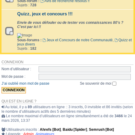
Sous-forum :
Avis de recherche résolus !!
Sujets :
728
Quizz, jeux et concours !!!
Envie de vous défouler ou de tester vos connaissances 80's ?
C'est par ici !!
Sous-forums :
Jeux et Concours de notre Communauté
,
Quizz et
jeux divers
Sujets :
182
CONNEXION
Nom d’utilisateur :
Mot de passe :
J’ai oublié mon mot de passe
Se souvenir de moi
QUI EST EN LIGNE ?
Au total, il y a
89
utilisateurs en ligne :: 3 inscrits, 0 invisible et 86 invités (selon
le nombre d’utilisateurs actifs des 5 dernières minutes)
Le nombre maximal d’utilisateurs en ligne simultanément a été de
3466
le 24
mars 2026, 13:37
Utilisateurs inscrits :
Ahrefs [Bot]
,
Baidu [Spider]
,
Semrush [Bot]
Légende :
Admin
,
Animateurs