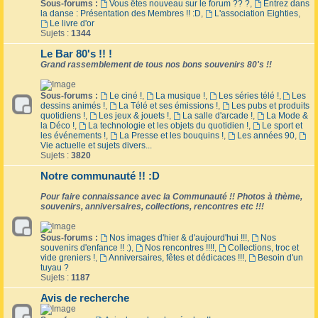
Sous-forums :
Vous êtes nouveau sur le forum ?? ?
,
Entrez dans
la danse : Présentation des Membres !! :D
,
L'association Eighties
,
Le livre d'or
Sujets :
1344
Le Bar 80's !! !
Grand rassemblement de tous nos bons souvenirs 80's !!
Sous-forums :
Le ciné !
,
La musique !
,
Les séries télé !
,
Les
dessins animés !
,
La Télé et ses émissions !
,
Les pubs et produits
quotidiens !
,
Les jeux & jouets !
,
La salle d'arcade !
,
La Mode &
la Déco !
,
La technologie et les objets du quotidien !
,
Le sport et
les événements !
,
La Presse et les bouquins !
,
Les années 90
,
Vie actuelle et sujets divers...
Sujets :
3820
Notre communauté !! :D
Pour faire connaissance avec la Communauté !! Photos à thème,
souvenirs, anniversaires, collections, rencontres etc !!!
Sous-forums :
Nos images d'hier & d'aujourd'hui !!!
,
Nos
souvenirs d'enfance !! :)
,
Nos rencontres !!!!
,
Collections, troc et
vide greniers !
,
Anniversaires, fêtes et dédicaces !!!
,
Besoin d'un
tuyau ?
Sujets :
1187
Avis de recherche