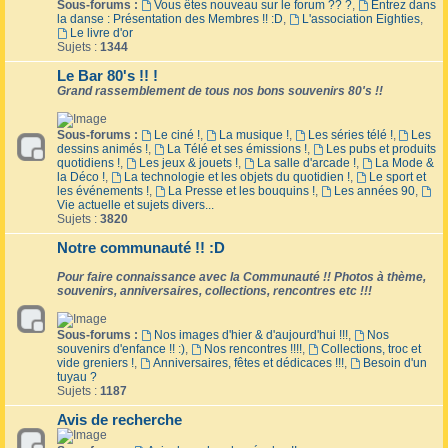
Sous-forums :
Vous êtes nouveau sur le forum ?? ?
,
Entrez dans
la danse : Présentation des Membres !! :D
,
L'association Eighties
,
Le livre d'or
Sujets :
1344
Le Bar 80's !! !
Grand rassemblement de tous nos bons souvenirs 80's !!
Sous-forums :
Le ciné !
,
La musique !
,
Les séries télé !
,
Les
dessins animés !
,
La Télé et ses émissions !
,
Les pubs et produits
quotidiens !
,
Les jeux & jouets !
,
La salle d'arcade !
,
La Mode &
la Déco !
,
La technologie et les objets du quotidien !
,
Le sport et
les événements !
,
La Presse et les bouquins !
,
Les années 90
,
Vie actuelle et sujets divers...
Sujets :
3820
Notre communauté !! :D
Pour faire connaissance avec la Communauté !! Photos à thème,
souvenirs, anniversaires, collections, rencontres etc !!!
Sous-forums :
Nos images d'hier & d'aujourd'hui !!!
,
Nos
souvenirs d'enfance !! :)
,
Nos rencontres !!!!
,
Collections, troc et
vide greniers !
,
Anniversaires, fêtes et dédicaces !!!
,
Besoin d'un
tuyau ?
Sujets :
1187
Avis de recherche