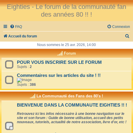
Eighties - Le forum de la communauté fan
des années 80 !! !
FAQ
Connexion
R
Accueil du forum
e
Nous sommes le 25 avr. 2026, 14:00
c
Forum
h
POUR VOUS INSCRIRE SUR LE FORUM
Sujets :
2
e
r
Commentaires sur les articles du site ! !!
c
Sujets :
386
h
La Communauté des Fans des 80's !
e
BIENVENUE DANS LA COMMUNAUTE EIGHTIES !! !
r
Retrouvez ici les infos nécessaire à une bonne navigation sur le
site et son forum : Guide de bonne utilisation, accueil des petits
nouveaux, tutoriels, actualité de notre association, livre d'or, etc !