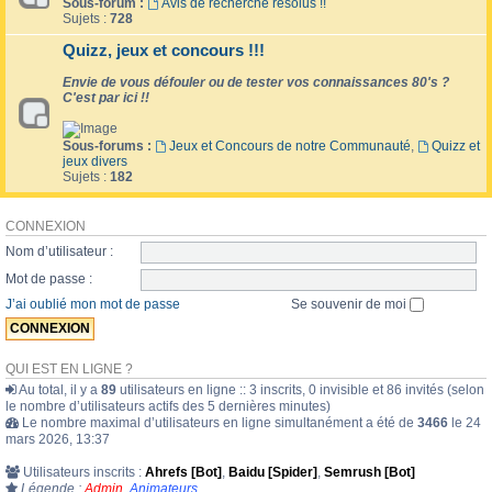
Sous-forum :
Avis de recherche résolus !!
Sujets :
728
Quizz, jeux et concours !!!
Envie de vous défouler ou de tester vos connaissances 80's ?
C'est par ici !!
Sous-forums :
Jeux et Concours de notre Communauté
,
Quizz et
jeux divers
Sujets :
182
CONNEXION
Nom d’utilisateur :
Mot de passe :
J’ai oublié mon mot de passe
Se souvenir de moi
QUI EST EN LIGNE ?
Au total, il y a
89
utilisateurs en ligne :: 3 inscrits, 0 invisible et 86 invités (selon
le nombre d’utilisateurs actifs des 5 dernières minutes)
Le nombre maximal d’utilisateurs en ligne simultanément a été de
3466
le 24
mars 2026, 13:37
Utilisateurs inscrits :
Ahrefs [Bot]
,
Baidu [Spider]
,
Semrush [Bot]
Légende :
Admin
,
Animateurs