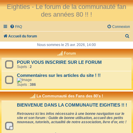
Eighties - Le forum de la communauté fan
des années 80 !! !
FAQ
Connexion
R
Accueil du forum
e
Nous sommes le 25 avr. 2026, 14:00
c
Forum
h
POUR VOUS INSCRIRE SUR LE FORUM
Sujets :
2
e
r
Commentaires sur les articles du site ! !!
c
Sujets :
386
h
La Communauté des Fans des 80's !
e
BIENVENUE DANS LA COMMUNAUTE EIGHTIES !! !
r
Retrouvez ici les infos nécessaire à une bonne navigation sur le
site et son forum : Guide de bonne utilisation, accueil des petits
nouveaux, tutoriels, actualité de notre association, livre d'or, etc !