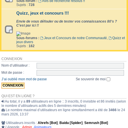
Sous-forum :
Avis de recherche résolus !!
Sujets :
728
Quizz, jeux et concours !!!
Envie de vous défouler ou de tester vos connaissances 80's ?
C'est par ici !!
Sous-forums :
Jeux et Concours de notre Communauté
,
Quizz et
jeux divers
Sujets :
182
CONNEXION
Nom d’utilisateur :
Mot de passe :
J’ai oublié mon mot de passe
Se souvenir de moi
QUI EST EN LIGNE ?
Au total, il y a
89
utilisateurs en ligne :: 3 inscrits, 0 invisible et 86 invités (selon
le nombre d’utilisateurs actifs des 5 dernières minutes)
Le nombre maximal d’utilisateurs en ligne simultanément a été de
3466
le 24
mars 2026, 13:37
Utilisateurs inscrits :
Ahrefs [Bot]
,
Baidu [Spider]
,
Semrush [Bot]
Légende :
Admin
,
Animateurs