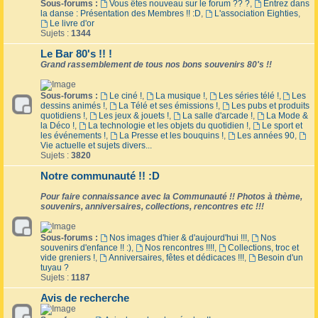
Sous-forums :
Vous êtes nouveau sur le forum ?? ?
,
Entrez dans
la danse : Présentation des Membres !! :D
,
L'association Eighties
,
Le livre d'or
Sujets :
1344
Le Bar 80's !! !
Grand rassemblement de tous nos bons souvenirs 80's !!
Sous-forums :
Le ciné !
,
La musique !
,
Les séries télé !
,
Les
dessins animés !
,
La Télé et ses émissions !
,
Les pubs et produits
quotidiens !
,
Les jeux & jouets !
,
La salle d'arcade !
,
La Mode &
la Déco !
,
La technologie et les objets du quotidien !
,
Le sport et
les événements !
,
La Presse et les bouquins !
,
Les années 90
,
Vie actuelle et sujets divers...
Sujets :
3820
Notre communauté !! :D
Pour faire connaissance avec la Communauté !! Photos à thème,
souvenirs, anniversaires, collections, rencontres etc !!!
Sous-forums :
Nos images d'hier & d'aujourd'hui !!!
,
Nos
souvenirs d'enfance !! :)
,
Nos rencontres !!!!
,
Collections, troc et
vide greniers !
,
Anniversaires, fêtes et dédicaces !!!
,
Besoin d'un
tuyau ?
Sujets :
1187
Avis de recherche