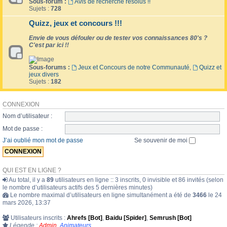
Sous-forum :
Avis de recherche résolus !!
Sujets :
728
Quizz, jeux et concours !!!
Envie de vous défouler ou de tester vos connaissances 80's ?
C'est par ici !!
Sous-forums :
Jeux et Concours de notre Communauté
,
Quizz et
jeux divers
Sujets :
182
CONNEXION
Nom d’utilisateur :
Mot de passe :
J’ai oublié mon mot de passe
Se souvenir de moi
QUI EST EN LIGNE ?
Au total, il y a
89
utilisateurs en ligne :: 3 inscrits, 0 invisible et 86 invités (selon
le nombre d’utilisateurs actifs des 5 dernières minutes)
Le nombre maximal d’utilisateurs en ligne simultanément a été de
3466
le 24
mars 2026, 13:37
Utilisateurs inscrits :
Ahrefs [Bot]
,
Baidu [Spider]
,
Semrush [Bot]
Légende :
Admin
,
Animateurs