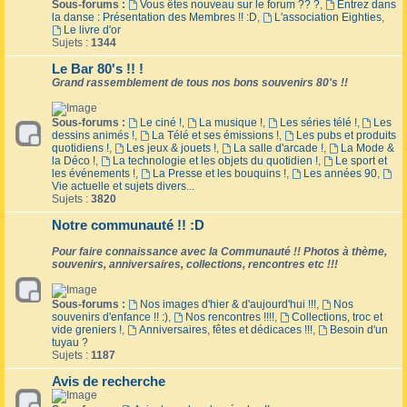
Sous-forums :
Vous êtes nouveau sur le forum ?? ?
,
Entrez dans
la danse : Présentation des Membres !! :D
,
L'association Eighties
,
Le livre d'or
Sujets :
1344
Le Bar 80's !! !
Grand rassemblement de tous nos bons souvenirs 80's !!
Sous-forums :
Le ciné !
,
La musique !
,
Les séries télé !
,
Les
dessins animés !
,
La Télé et ses émissions !
,
Les pubs et produits
quotidiens !
,
Les jeux & jouets !
,
La salle d'arcade !
,
La Mode &
la Déco !
,
La technologie et les objets du quotidien !
,
Le sport et
les événements !
,
La Presse et les bouquins !
,
Les années 90
,
Vie actuelle et sujets divers...
Sujets :
3820
Notre communauté !! :D
Pour faire connaissance avec la Communauté !! Photos à thème,
souvenirs, anniversaires, collections, rencontres etc !!!
Sous-forums :
Nos images d'hier & d'aujourd'hui !!!
,
Nos
souvenirs d'enfance !! :)
,
Nos rencontres !!!!
,
Collections, troc et
vide greniers !
,
Anniversaires, fêtes et dédicaces !!!
,
Besoin d'un
tuyau ?
Sujets :
1187
Avis de recherche