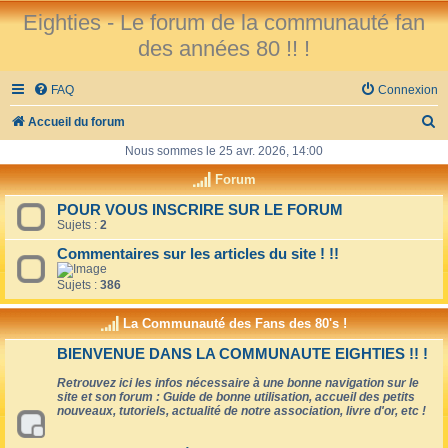
Eighties - Le forum de la communauté fan
des années 80 !! !
FAQ
Connexion
R
Accueil du forum
e
Nous sommes le 25 avr. 2026, 14:00
c
Forum
h
POUR VOUS INSCRIRE SUR LE FORUM
Sujets :
2
e
r
Commentaires sur les articles du site ! !!
c
Sujets :
386
h
La Communauté des Fans des 80's !
e
BIENVENUE DANS LA COMMUNAUTE EIGHTIES !! !
r
Retrouvez ici les infos nécessaire à une bonne navigation sur le
site et son forum : Guide de bonne utilisation, accueil des petits
nouveaux, tutoriels, actualité de notre association, livre d'or, etc !