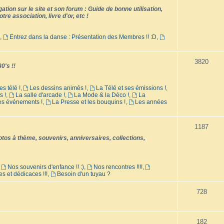
tion sur le site et son forum : Guide de bonne utilisation,
tre association, livre d'or, etc !
,
Entrez dans la danse : Présentation des Membres !! :D
,
3820
0's !!
es télé !
,
Les dessins animés !
,
La Télé et ses émissions !
,
s !
,
La salle d'arcade !
,
La Mode & la Déco !
,
La
les événements !
,
La Presse et les bouquins !
,
Les années
1187
os à thème, souvenirs, anniversaires, collections,
,
Nos souvenirs d'enfance !! :)
,
Nos rencontres !!!!
,
es et dédicaces !!!
,
Besoin d'un tuyau ?
728
182