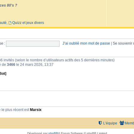
ces 80's ?
auté
,
Quizz et jeux divers
e :
J’ai oublié mon mot de passe
|
Se souvenir
et 86 invités (selon le nombre d’utilisateurs actifs des 5 dernières minutes)
té de
3466
le 24 mars 2026, 13:37
Bot]
le plus récent est
Marsix
L’équipe
Memb
Développé par
phpBB
® Forum Software © phpBB Limited