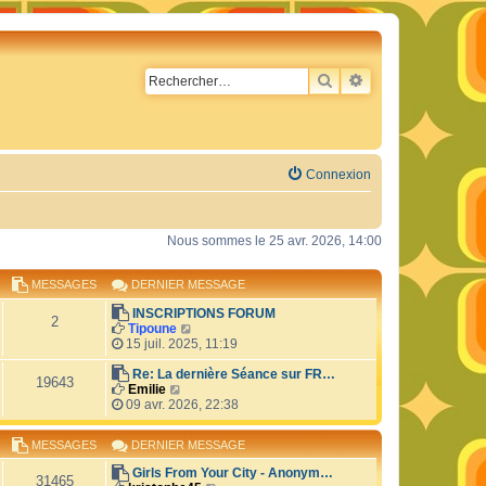
RECHERCHER
RECHERCHE AVA
Connexion
Nous sommes le 25 avr. 2026, 14:00
MESSAGES
DERNIER MESSAGE
INSCRIPTIONS FORUM
2
C
Tipoune
o
15 juil. 2025, 11:19
n
s
Re: La dernière Séance sur FR…
19643
C
u
Emilie
o
l
09 avr. 2026, 22:38
n
t
s
e
MESSAGES
DERNIER MESSAGE
u
r
l
l
Girls From Your City - Anonym…
t
e
31465