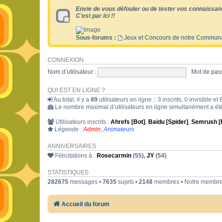
Envie de vous défouler ou de tester vos connaissan
C'est par ici !!
Sous-forums :
Jeux et Concours de notre Commun
CONNEXION
Nom d’utilisateur :
Mot de pass
QUI EST EN LIGNE ?
Au total, il y a
89
utilisateurs en ligne :: 3 inscrits, 0 invisible 
Le nombre maximal d’utilisateurs en ligne simultanément a é
Utilisateurs inscrits :
Ahrefs [Bot]
,
Baidu [Spider]
,
Semrush [
Légende :
Admin
,
Animateurs
ANNIVERSAIRES
Félicitations à :
Rosecarmin
(55),
JY
(54)
STATISTIQUES
282675
messages •
7635
sujets •
2148
membres • Notre membre 
Accueil du forum