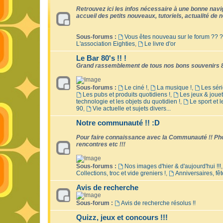
Retrouvez ici les infos nécessaire à une bonne naviga
accueil des petits nouveaux, tutoriels, actualité de no
Sous-forums :
Vous êtes nouveau sur le forum ?? ?
L'association Eighties
,
Le livre d'or
Le Bar 80's !! !
Grand rassemblement de tous nos bons souvenirs 8
Sous-forums :
Le ciné !
,
La musique !
,
Les séri
Les pubs et produits quotidiens !
,
Les jeux & jouet
technologie et les objets du quotidien !
,
Le sport et 
90
,
Vie actuelle et sujets divers...
Notre communauté !! :D
Pour faire connaissance avec la Communauté !! Phot
rencontres etc !!!
Sous-forums :
Nos images d'hier & d'aujourd'hui !!!
Collections, troc et vide greniers !
,
Anniversaires, fêt
Avis de recherche
Sous-forum :
Avis de recherche résolus !!
Quizz, jeux et concours !!!