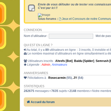
Envie de vous défouler ou de tester vos connaissan
C'est par ici !!
Sous-forums :
Jeux et Concours de notre Commun
CONNEXION
Nom d’utilisateur :
Mot de pass
QUI EST EN LIGNE ?
Au total, il y a
89
utilisateurs en ligne :: 3 inscrits, 0 invisible 
Le nombre maximal d’utilisateurs en ligne simultanément a é
Utilisateurs inscrits :
Ahrefs [Bot]
,
Baidu [Spider]
,
Semrush [
Légende :
Admin
,
Animateurs
ANNIVERSAIRES
Félicitations à :
Rosecarmin
(55),
JY
(54)
STATISTIQUES
282675
messages •
7635
sujets •
2148
membres • Notre membre 
Accueil du forum