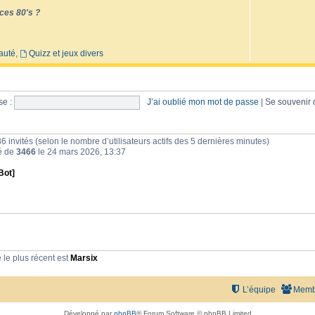
ces 80's ?
auté
,
Quizz et jeux divers
e :
J’ai oublié mon mot de passe
|
Se souvenir
et 86 invités (selon le nombre d’utilisateurs actifs des 5 dernières minutes)
té de
3466
le 24 mars 2026, 13:37
Bot]
le plus récent est
Marsix
L’équipe
Memb
Développé par
phpBB
® Forum Software © phpBB Limited