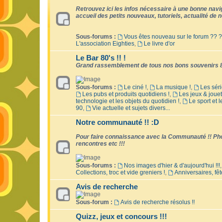
Retrouvez ici les infos nécessaire à une bonne naviga
accueil des petits nouveaux, tutoriels, actualité de no
Sous-forums :
Vous êtes nouveau sur le forum ?? ?
L'association Eighties
,
Le livre d'or
Le Bar 80's !! !
Grand rassemblement de tous nos bons souvenirs 8
Sous-forums :
Le ciné !
,
La musique !
,
Les séri
Les pubs et produits quotidiens !
,
Les jeux & jouet
technologie et les objets du quotidien !
,
Le sport et 
90
,
Vie actuelle et sujets divers...
Notre communauté !! :D
Pour faire connaissance avec la Communauté !! Phot
rencontres etc !!!
Sous-forums :
Nos images d'hier & d'aujourd'hui !!!
Collections, troc et vide greniers !
,
Anniversaires, fêt
Avis de recherche
Sous-forum :
Avis de recherche résolus !!
Quizz, jeux et concours !!!