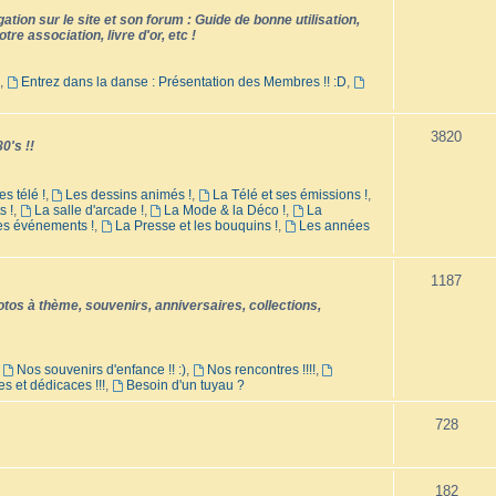
tion sur le site et son forum : Guide de bonne utilisation,
tre association, livre d'or, etc !
,
Entrez dans la danse : Présentation des Membres !! :D
,
3820
0's !!
es télé !
,
Les dessins animés !
,
La Télé et ses émissions !
,
s !
,
La salle d'arcade !
,
La Mode & la Déco !
,
La
les événements !
,
La Presse et les bouquins !
,
Les années
1187
os à thème, souvenirs, anniversaires, collections,
,
Nos souvenirs d'enfance !! :)
,
Nos rencontres !!!!
,
es et dédicaces !!!
,
Besoin d'un tuyau ?
728
182