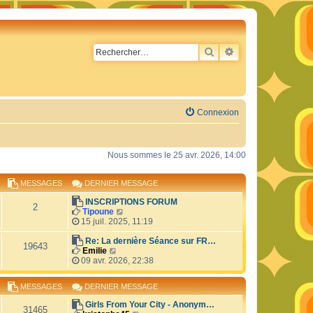
RECHERCHER
RECHERCHE AVA
Connexion
Nous sommes le 25 avr. 2026, 14:00
MESSAGES
DERNIER MESSAGE
INSCRIPTIONS FORUM
2
C
Tipoune
o
15 juil. 2025, 11:19
n
s
Re: La dernière Séance sur FR…
19643
C
u
Emilie
o
l
09 avr. 2026, 22:38
n
t
s
e
MESSAGES
DERNIER MESSAGE
u
r
l
l
Girls From Your City - Anonym…
t
e
31465