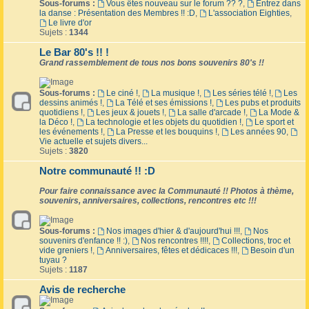
Sous-forums :
Vous êtes nouveau sur le forum ?? ?
,
Entrez dans
la danse : Présentation des Membres !! :D
,
L'association Eighties
,
Le livre d'or
Sujets :
1344
Le Bar 80's !! !
Grand rassemblement de tous nos bons souvenirs 80's !!
Sous-forums :
Le ciné !
,
La musique !
,
Les séries télé !
,
Les
dessins animés !
,
La Télé et ses émissions !
,
Les pubs et produits
quotidiens !
,
Les jeux & jouets !
,
La salle d'arcade !
,
La Mode &
la Déco !
,
La technologie et les objets du quotidien !
,
Le sport et
les événements !
,
La Presse et les bouquins !
,
Les années 90
,
Vie actuelle et sujets divers...
Sujets :
3820
Notre communauté !! :D
Pour faire connaissance avec la Communauté !! Photos à thème,
souvenirs, anniversaires, collections, rencontres etc !!!
Sous-forums :
Nos images d'hier & d'aujourd'hui !!!
,
Nos
souvenirs d'enfance !! :)
,
Nos rencontres !!!!
,
Collections, troc et
vide greniers !
,
Anniversaires, fêtes et dédicaces !!!
,
Besoin d'un
tuyau ?
Sujets :
1187
Avis de recherche