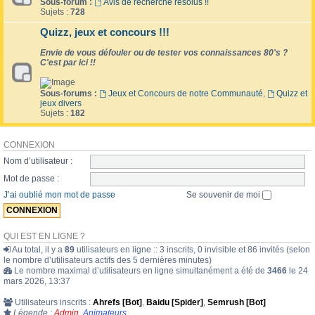
Sous-forum :
Avis de recherche résolus !!
Sujets :
728
Quizz, jeux et concours !!!
Envie de vous défouler ou de tester vos connaissances 80's ?
C'est par ici !!
Sous-forums :
Jeux et Concours de notre Communauté
,
Quizz et
jeux divers
Sujets :
182
CONNEXION
Nom d’utilisateur :
Mot de passe :
J’ai oublié mon mot de passe
Se souvenir de moi
QUI EST EN LIGNE ?
Au total, il y a
89
utilisateurs en ligne :: 3 inscrits, 0 invisible et 86 invités (selon
le nombre d’utilisateurs actifs des 5 dernières minutes)
Le nombre maximal d’utilisateurs en ligne simultanément a été de
3466
le 24
mars 2026, 13:37
Utilisateurs inscrits :
Ahrefs [Bot]
,
Baidu [Spider]
,
Semrush [Bot]
Légende :
Admin
,
Animateurs