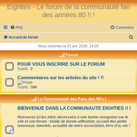
Eighties - Le forum de la communauté fan
des années 80 !! !
FAQ
Connexion
R
Accueil du forum
e
Nous sommes le 25 avr. 2026, 14:00
c
Forum
h
POUR VOUS INSCRIRE SUR LE FORUM
Sujets :
2
e
r
Commentaires sur les articles du site ! !!
c
Sujets :
386
h
La Communauté des Fans des 80's !
e
BIENVENUE DANS LA COMMUNAUTE EIGHTIES !! !
r
Retrouvez ici les infos nécessaire à une bonne navigation sur le
site et son forum : Guide de bonne utilisation, accueil des petits
nouveaux, tutoriels, actualité de notre association, livre d'or, etc !