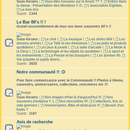
Sous-forums :
Vous êtes nouveau sur le forum ?? ?
,
Entrez dans
la danse : Présentation des Membres !! :D
,
L'association Eighties
,
Le livre d'or
Sujets :
1344
Le Bar 80's !! !
Grand rassemblement de tous nos bons souvenirs 80's !!
Sous-forums :
Le ciné !
,
La musique !
,
Les séries télé !
,
Les
dessins animés !
,
La Télé et ses émissions !
,
Les pubs et produits
quotidiens !
,
Les jeux & jouets !
,
La salle d'arcade !
,
La Mode &
la Déco !
,
La technologie et les objets du quotidien !
,
Le sport et
les événements !
,
La Presse et les bouquins !
,
Les années 90
,
Vie actuelle et sujets divers...
Sujets :
3820
Notre communauté !! :D
Pour faire connaissance avec la Communauté !! Photos à thème,
souvenirs, anniversaires, collections, rencontres etc !!!
Sous-forums :
Nos images d'hier & d'aujourd'hui !!!
,
Nos
souvenirs d'enfance !! :)
,
Nos rencontres !!!!
,
Collections, troc et
vide greniers !
,
Anniversaires, fêtes et dédicaces !!!
,
Besoin d'un
tuyau ?
Sujets :
1187
Avis de recherche