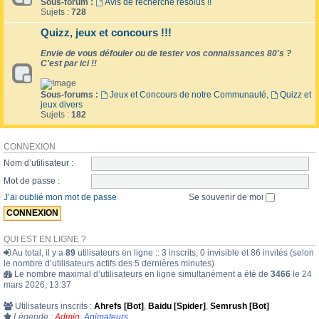
Sous-forum :
Avis de recherche résolus !!
Sujets :
728
Quizz, jeux et concours !!!
Envie de vous défouler ou de tester vos connaissances 80's ?
C'est par ici !!
Sous-forums :
Jeux et Concours de notre Communauté
,
Quizz et
jeux divers
Sujets :
182
CONNEXION
Nom d’utilisateur :
Mot de passe :
J’ai oublié mon mot de passe
Se souvenir de moi
QUI EST EN LIGNE ?
Au total, il y a
89
utilisateurs en ligne :: 3 inscrits, 0 invisible et 86 invités (selon
le nombre d’utilisateurs actifs des 5 dernières minutes)
Le nombre maximal d’utilisateurs en ligne simultanément a été de
3466
le 24
mars 2026, 13:37
Utilisateurs inscrits :
Ahrefs [Bot]
,
Baidu [Spider]
,
Semrush [Bot]
Légende :
Admin
,
Animateurs