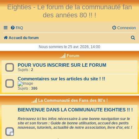
Eighties - Le forum de la communauté fan
des années 80 !! !
FAQ
Connexion
R
Accueil du forum
e
Nous sommes le 25 avr. 2026, 14:00
c
Forum
h
POUR VOUS INSCRIRE SUR LE FORUM
Sujets :
2
e
r
Commentaires sur les articles du site ! !!
c
Sujets :
386
h
La Communauté des Fans des 80's !
e
BIENVENUE DANS LA COMMUNAUTE EIGHTIES !! !
r
Retrouvez ici les infos nécessaire à une bonne navigation sur le
site et son forum : Guide de bonne utilisation, accueil des petits
nouveaux, tutoriels, actualité de notre association, livre d'or, etc !