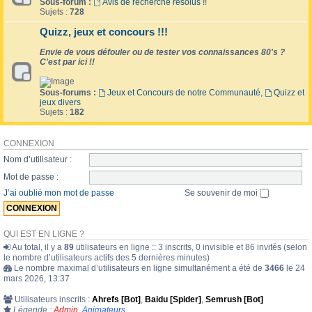
Sous-forum :
Avis de recherche résolus !!
Sujets :
728
Quizz, jeux et concours !!!
Envie de vous défouler ou de tester vos connaissances 80's ?
C'est par ici !!
Sous-forums :
Jeux et Concours de notre Communauté
,
Quizz et
jeux divers
Sujets :
182
CONNEXION
Nom d’utilisateur :
Mot de passe :
J’ai oublié mon mot de passe
Se souvenir de moi
QUI EST EN LIGNE ?
Au total, il y a
89
utilisateurs en ligne :: 3 inscrits, 0 invisible et 86 invités (selon
le nombre d’utilisateurs actifs des 5 dernières minutes)
Le nombre maximal d’utilisateurs en ligne simultanément a été de
3466
le 24
mars 2026, 13:37
Utilisateurs inscrits :
Ahrefs [Bot]
,
Baidu [Spider]
,
Semrush [Bot]
Légende :
Admin
,
Animateurs