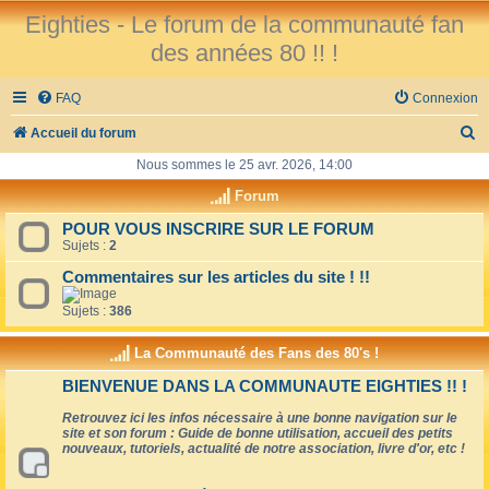
Eighties - Le forum de la communauté fan
des années 80 !! !
FAQ
Connexion
R
Accueil du forum
e
Nous sommes le 25 avr. 2026, 14:00
c
Forum
h
POUR VOUS INSCRIRE SUR LE FORUM
Sujets :
2
e
r
Commentaires sur les articles du site ! !!
c
Sujets :
386
h
La Communauté des Fans des 80's !
e
BIENVENUE DANS LA COMMUNAUTE EIGHTIES !! !
r
Retrouvez ici les infos nécessaire à une bonne navigation sur le
site et son forum : Guide de bonne utilisation, accueil des petits
nouveaux, tutoriels, actualité de notre association, livre d'or, etc !