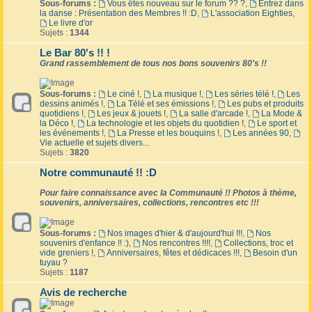
Sous-forums :
Vous êtes nouveau sur le forum ?? ?
,
Entrez dans
la danse : Présentation des Membres !! :D
,
L'association Eighties
,
Le livre d'or
Sujets :
1344
Le Bar 80's !! !
Grand rassemblement de tous nos bons souvenirs 80's !!
Sous-forums :
Le ciné !
,
La musique !
,
Les séries télé !
,
Les
dessins animés !
,
La Télé et ses émissions !
,
Les pubs et produits
quotidiens !
,
Les jeux & jouets !
,
La salle d'arcade !
,
La Mode &
la Déco !
,
La technologie et les objets du quotidien !
,
Le sport et
les événements !
,
La Presse et les bouquins !
,
Les années 90
,
Vie actuelle et sujets divers...
Sujets :
3820
Notre communauté !! :D
Pour faire connaissance avec la Communauté !! Photos à thème,
souvenirs, anniversaires, collections, rencontres etc !!!
Sous-forums :
Nos images d'hier & d'aujourd'hui !!!
,
Nos
souvenirs d'enfance !! :)
,
Nos rencontres !!!!
,
Collections, troc et
vide greniers !
,
Anniversaires, fêtes et dédicaces !!!
,
Besoin d'un
tuyau ?
Sujets :
1187
Avis de recherche