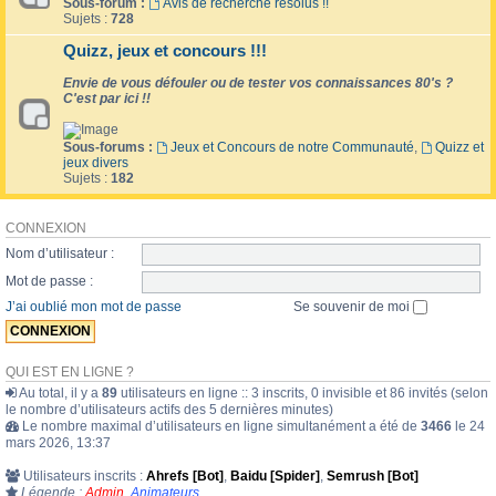
Sous-forum :
Avis de recherche résolus !!
Sujets :
728
Quizz, jeux et concours !!!
Envie de vous défouler ou de tester vos connaissances 80's ?
C'est par ici !!
Sous-forums :
Jeux et Concours de notre Communauté
,
Quizz et
jeux divers
Sujets :
182
CONNEXION
Nom d’utilisateur :
Mot de passe :
J’ai oublié mon mot de passe
Se souvenir de moi
QUI EST EN LIGNE ?
Au total, il y a
89
utilisateurs en ligne :: 3 inscrits, 0 invisible et 86 invités (selon
le nombre d’utilisateurs actifs des 5 dernières minutes)
Le nombre maximal d’utilisateurs en ligne simultanément a été de
3466
le 24
mars 2026, 13:37
Utilisateurs inscrits :
Ahrefs [Bot]
,
Baidu [Spider]
,
Semrush [Bot]
Légende :
Admin
,
Animateurs