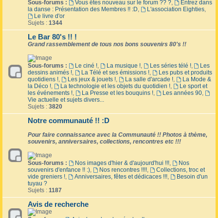
Sous-forums :
Vous êtes nouveau sur le forum ?? ?
,
Entrez dans
la danse : Présentation des Membres !! :D
,
L'association Eighties
,
Le livre d'or
Sujets :
1344
Le Bar 80's !! !
Grand rassemblement de tous nos bons souvenirs 80's !!
Sous-forums :
Le ciné !
,
La musique !
,
Les séries télé !
,
Les
dessins animés !
,
La Télé et ses émissions !
,
Les pubs et produits
quotidiens !
,
Les jeux & jouets !
,
La salle d'arcade !
,
La Mode &
la Déco !
,
La technologie et les objets du quotidien !
,
Le sport et
les événements !
,
La Presse et les bouquins !
,
Les années 90
,
Vie actuelle et sujets divers...
Sujets :
3820
Notre communauté !! :D
Pour faire connaissance avec la Communauté !! Photos à thème,
souvenirs, anniversaires, collections, rencontres etc !!!
Sous-forums :
Nos images d'hier & d'aujourd'hui !!!
,
Nos
souvenirs d'enfance !! :)
,
Nos rencontres !!!!
,
Collections, troc et
vide greniers !
,
Anniversaires, fêtes et dédicaces !!!
,
Besoin d'un
tuyau ?
Sujets :
1187
Avis de recherche