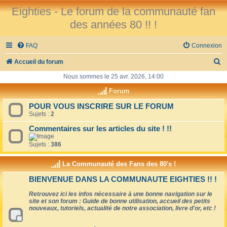
Eighties - Le forum de la communauté fan
des années 80 !! !
FAQ
Connexion
R
Accueil du forum
e
Nous sommes le 25 avr. 2026, 14:00
c
Forum
h
POUR VOUS INSCRIRE SUR LE FORUM
Sujets :
2
e
r
Commentaires sur les articles du site ! !!
c
Sujets :
386
h
La Communauté des Fans des 80's !
e
BIENVENUE DANS LA COMMUNAUTE EIGHTIES !! !
r
Retrouvez ici les infos nécessaire à une bonne navigation sur le
site et son forum : Guide de bonne utilisation, accueil des petits
nouveaux, tutoriels, actualité de notre association, livre d'or, etc !