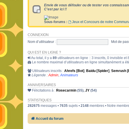
Envie de vous défouler ou de tester vos connaissan
C'est par ici !!
Sous-forums :
Jeux et Concours de notre Commun
CONNEXION
Nom d’utilisateur :
Mot de pass
QUI EST EN LIGNE ?
Au total, il y a
89
utilisateurs en ligne :: 3 inscrits, 0 invisible 
Le nombre maximal d’utilisateurs en ligne simultanément a é
Utilisateurs inscrits :
Ahrefs [Bot]
,
Baidu [Spider]
,
Semrush [
Légende :
Admin
,
Animateurs
ANNIVERSAIRES
Félicitations à :
Rosecarmin
(55),
JY
(54)
STATISTIQUES
282675
messages •
7635
sujets •
2148
membres • Notre membre 
Accueil du forum