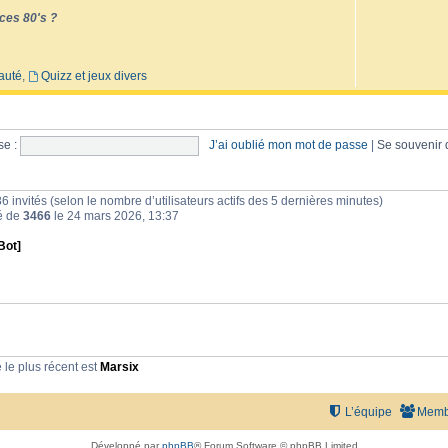
ces 80's ?
auté
,
Quizz et jeux divers
e :
J’ai oublié mon mot de passe
|
Se souvenir
et 86 invités (selon le nombre d’utilisateurs actifs des 5 dernières minutes)
té de
3466
le 24 mars 2026, 13:37
Bot]
le plus récent est
Marsix
L’équipe
Memb
Développé par
phpBB
® Forum Software © phpBB Limited