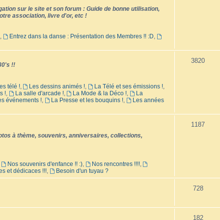
tion sur le site et son forum : Guide de bonne utilisation,
tre association, livre d'or, etc !
,
Entrez dans la danse : Présentation des Membres !! :D
,
3820
0's !!
es télé !
,
Les dessins animés !
,
La Télé et ses émissions !
,
s !
,
La salle d'arcade !
,
La Mode & la Déco !
,
La
les événements !
,
La Presse et les bouquins !
,
Les années
1187
os à thème, souvenirs, anniversaires, collections,
,
Nos souvenirs d'enfance !! :)
,
Nos rencontres !!!!
,
es et dédicaces !!!
,
Besoin d'un tuyau ?
728
182