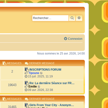
RECHERCHER
RECHERCHE AVA
Connexion
Nous sommes le 25 avr. 2026, 14:00
MESSAGES
DERNIER MESSAGE
INSCRIPTIONS FORUM
2
C
Tipoune
o
15 juil. 2025, 11:19
n
s
Re: La dernière Séance sur FR…
19643
C
u
Emilie
o
l
09 avr. 2026, 22:38
n
t
s
e
MESSAGES
DERNIER MESSAGE
u
r
l
l
Girls From Your City - Anonym…
t
e
31465