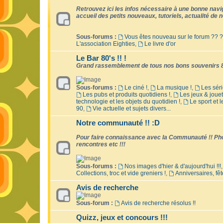
Retrouvez ici les infos nécessaire à une bonne naviga
accueil des petits nouveaux, tutoriels, actualité de no
Sous-forums :
Vous êtes nouveau sur le forum ?? ?
L'association Eighties
,
Le livre d'or
Le Bar 80's !! !
Grand rassemblement de tous nos bons souvenirs 8
Sous-forums :
Le ciné !
,
La musique !
,
Les séri
Les pubs et produits quotidiens !
,
Les jeux & jouet
technologie et les objets du quotidien !
,
Le sport et 
90
,
Vie actuelle et sujets divers...
Notre communauté !! :D
Pour faire connaissance avec la Communauté !! Phot
rencontres etc !!!
Sous-forums :
Nos images d'hier & d'aujourd'hui !!!
Collections, troc et vide greniers !
,
Anniversaires, fêt
Avis de recherche
Sous-forum :
Avis de recherche résolus !!
Quizz, jeux et concours !!!