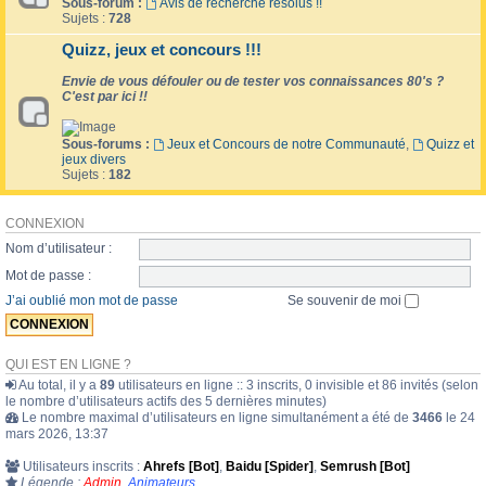
Sous-forum :
Avis de recherche résolus !!
Sujets :
728
Quizz, jeux et concours !!!
Envie de vous défouler ou de tester vos connaissances 80's ?
C'est par ici !!
Sous-forums :
Jeux et Concours de notre Communauté
,
Quizz et
jeux divers
Sujets :
182
CONNEXION
Nom d’utilisateur :
Mot de passe :
J’ai oublié mon mot de passe
Se souvenir de moi
QUI EST EN LIGNE ?
Au total, il y a
89
utilisateurs en ligne :: 3 inscrits, 0 invisible et 86 invités (selon
le nombre d’utilisateurs actifs des 5 dernières minutes)
Le nombre maximal d’utilisateurs en ligne simultanément a été de
3466
le 24
mars 2026, 13:37
Utilisateurs inscrits :
Ahrefs [Bot]
,
Baidu [Spider]
,
Semrush [Bot]
Légende :
Admin
,
Animateurs