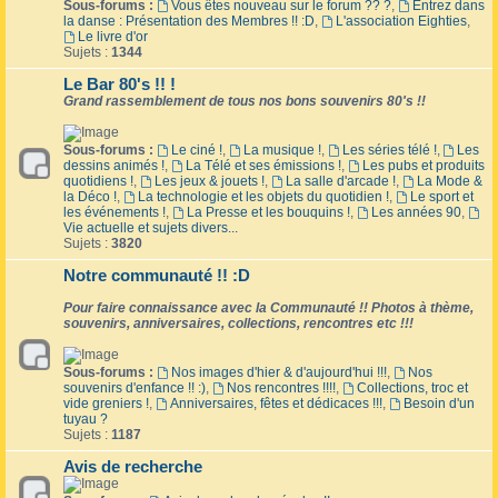
Sous-forums :
Vous êtes nouveau sur le forum ?? ?
,
Entrez dans
la danse : Présentation des Membres !! :D
,
L'association Eighties
,
Le livre d'or
Sujets :
1344
Le Bar 80's !! !
Grand rassemblement de tous nos bons souvenirs 80's !!
Sous-forums :
Le ciné !
,
La musique !
,
Les séries télé !
,
Les
dessins animés !
,
La Télé et ses émissions !
,
Les pubs et produits
quotidiens !
,
Les jeux & jouets !
,
La salle d'arcade !
,
La Mode &
la Déco !
,
La technologie et les objets du quotidien !
,
Le sport et
les événements !
,
La Presse et les bouquins !
,
Les années 90
,
Vie actuelle et sujets divers...
Sujets :
3820
Notre communauté !! :D
Pour faire connaissance avec la Communauté !! Photos à thème,
souvenirs, anniversaires, collections, rencontres etc !!!
Sous-forums :
Nos images d'hier & d'aujourd'hui !!!
,
Nos
souvenirs d'enfance !! :)
,
Nos rencontres !!!!
,
Collections, troc et
vide greniers !
,
Anniversaires, fêtes et dédicaces !!!
,
Besoin d'un
tuyau ?
Sujets :
1187
Avis de recherche