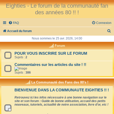
Eighties - Le forum de la communauté fan
des années 80 !! !
FAQ
Connexion
R
Accueil du forum
e
Nous sommes le 25 avr. 2026, 14:00
c
Forum
h
POUR VOUS INSCRIRE SUR LE FORUM
Sujets :
2
e
r
Commentaires sur les articles du site ! !!
c
Sujets :
386
h
La Communauté des Fans des 80's !
e
BIENVENUE DANS LA COMMUNAUTE EIGHTIES !! !
r
Retrouvez ici les infos nécessaire à une bonne navigation sur le
site et son forum : Guide de bonne utilisation, accueil des petits
nouveaux, tutoriels, actualité de notre association, livre d'or, etc !