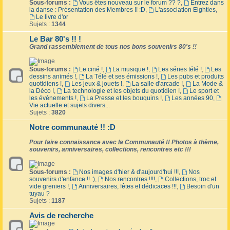
Sous-forums :
Vous êtes nouveau sur le forum ?? ?
,
Entrez dans
la danse : Présentation des Membres !! :D
,
L'association Eighties
,
Le livre d'or
Sujets :
1344
Le Bar 80's !! !
Grand rassemblement de tous nos bons souvenirs 80's !!
Sous-forums :
Le ciné !
,
La musique !
,
Les séries télé !
,
Les
dessins animés !
,
La Télé et ses émissions !
,
Les pubs et produits
quotidiens !
,
Les jeux & jouets !
,
La salle d'arcade !
,
La Mode &
la Déco !
,
La technologie et les objets du quotidien !
,
Le sport et
les événements !
,
La Presse et les bouquins !
,
Les années 90
,
Vie actuelle et sujets divers...
Sujets :
3820
Notre communauté !! :D
Pour faire connaissance avec la Communauté !! Photos à thème,
souvenirs, anniversaires, collections, rencontres etc !!!
Sous-forums :
Nos images d'hier & d'aujourd'hui !!!
,
Nos
souvenirs d'enfance !! :)
,
Nos rencontres !!!!
,
Collections, troc et
vide greniers !
,
Anniversaires, fêtes et dédicaces !!!
,
Besoin d'un
tuyau ?
Sujets :
1187
Avis de recherche