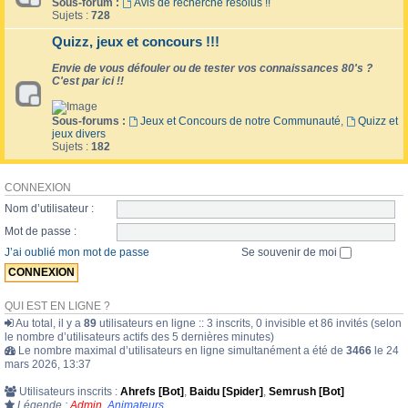
Sous-forum :
Avis de recherche résolus !!
Sujets :
728
Quizz, jeux et concours !!!
Envie de vous défouler ou de tester vos connaissances 80's ?
C'est par ici !!
Sous-forums :
Jeux et Concours de notre Communauté
,
Quizz et
jeux divers
Sujets :
182
CONNEXION
Nom d’utilisateur :
Mot de passe :
J’ai oublié mon mot de passe
Se souvenir de moi
QUI EST EN LIGNE ?
Au total, il y a
89
utilisateurs en ligne :: 3 inscrits, 0 invisible et 86 invités (selon
le nombre d’utilisateurs actifs des 5 dernières minutes)
Le nombre maximal d’utilisateurs en ligne simultanément a été de
3466
le 24
mars 2026, 13:37
Utilisateurs inscrits :
Ahrefs [Bot]
,
Baidu [Spider]
,
Semrush [Bot]
Légende :
Admin
,
Animateurs