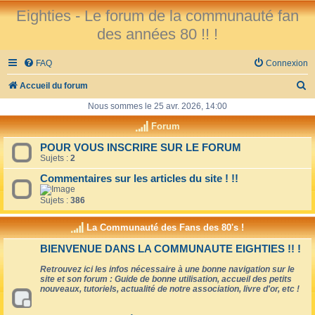
Eighties - Le forum de la communauté fan
des années 80 !! !
FAQ
Connexion
R
Accueil du forum
e
Nous sommes le 25 avr. 2026, 14:00
c
Forum
h
POUR VOUS INSCRIRE SUR LE FORUM
Sujets :
2
e
r
Commentaires sur les articles du site ! !!
c
Sujets :
386
h
La Communauté des Fans des 80's !
e
BIENVENUE DANS LA COMMUNAUTE EIGHTIES !! !
r
Retrouvez ici les infos nécessaire à une bonne navigation sur le
site et son forum : Guide de bonne utilisation, accueil des petits
nouveaux, tutoriels, actualité de notre association, livre d'or, etc !