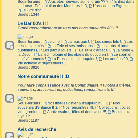
Sous-forums :
Vous êtes nouveau sur le forum ?? ?
,
Entrez dans
la danse : Présentation des Membres !! :D
,
L'association Eighties
,
Le livre d'or
Sujets :
1344
Le Bar 80's !! !
Grand rassemblement de tous nos bons souvenirs 80's !!
Sous-forums :
Le ciné !
,
La musique !
,
Les séries télé !
,
Les
dessins animés !
,
La Télé et ses émissions !
,
Les pubs et produits
quotidiens !
,
Les jeux & jouets !
,
La salle d'arcade !
,
La Mode &
la Déco !
,
La technologie et les objets du quotidien !
,
Le sport et
les événements !
,
La Presse et les bouquins !
,
Les années 90
,
Vie actuelle et sujets divers...
Sujets :
3820
Notre communauté !! :D
Pour faire connaissance avec la Communauté !! Photos à thème,
souvenirs, anniversaires, collections, rencontres etc !!!
Sous-forums :
Nos images d'hier & d'aujourd'hui !!!
,
Nos
souvenirs d'enfance !! :)
,
Nos rencontres !!!!
,
Collections, troc et
vide greniers !
,
Anniversaires, fêtes et dédicaces !!!
,
Besoin d'un
tuyau ?
Sujets :
1187
Avis de recherche