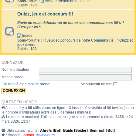
Sous-forum :
Avis de recherche résolus !!
Sujets :
728
Quizz, jeux et concours !!!
Envie de vous défouler ou de tester vos connaissances 80's ?
C'est par ici !!
Sous-forums :
Jeux et Concours de notre Communauté
,
Quizz et
jeux divers
Sujets :
182
CONNEXION
Nom d’utilisateur :
Mot de passe :
J’ai oublié mon mot de passe
Se souvenir de moi
QUI EST EN LIGNE ?
Au total, il y a
89
utilisateurs en ligne :: 3 inscrits, 0 invisible et 86 invités (selon
le nombre d’utilisateurs actifs des 5 dernières minutes)
Le nombre maximal d’utilisateurs en ligne simultanément a été de
3466
le 24
mars 2026, 13:37
Utilisateurs inscrits :
Ahrefs [Bot]
,
Baidu [Spider]
,
Semrush [Bot]
Légende :
Admin
,
Animateurs