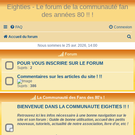
Eighties - Le forum de la communauté fan
des années 80 !! !
FAQ
Connexion
R
Accueil du forum
e
Nous sommes le 25 avr. 2026, 14:00
c
Forum
h
POUR VOUS INSCRIRE SUR LE FORUM
Sujets :
2
e
r
Commentaires sur les articles du site ! !!
c
Sujets :
386
h
La Communauté des Fans des 80's !
e
BIENVENUE DANS LA COMMUNAUTE EIGHTIES !! !
r
Retrouvez ici les infos nécessaire à une bonne navigation sur le
site et son forum : Guide de bonne utilisation, accueil des petits
nouveaux, tutoriels, actualité de notre association, livre d'or, etc !