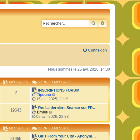
RECHERCHER
RECHERCHE AVA
Connexion
Nous sommes le 25 avr. 2026, 14:00
MESSAGES
DERNIER MESSAGE
INSCRIPTIONS FORUM
2
C
Tipoune
o
15 juil. 2025, 11:19
n
s
Re: La dernière Séance sur FR…
19643
C
u
Emilie
o
l
09 avr. 2026, 22:38
n
t
s
e
MESSAGES
DERNIER MESSAGE
u
r
l
l
Girls From Your City - Anonym…
t
e
31465