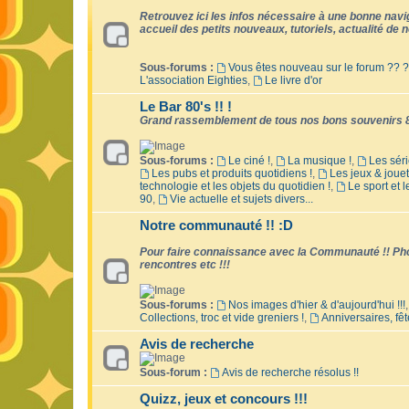
Retrouvez ici les infos nécessaire à une bonne naviga
accueil des petits nouveaux, tutoriels, actualité de no
Sous-forums :
Vous êtes nouveau sur le forum ?? ?
L'association Eighties
,
Le livre d'or
Le Bar 80's !! !
Grand rassemblement de tous nos bons souvenirs 8
Sous-forums :
Le ciné !
,
La musique !
,
Les séri
Les pubs et produits quotidiens !
,
Les jeux & jouet
technologie et les objets du quotidien !
,
Le sport et 
90
,
Vie actuelle et sujets divers...
Notre communauté !! :D
Pour faire connaissance avec la Communauté !! Phot
rencontres etc !!!
Sous-forums :
Nos images d'hier & d'aujourd'hui !!!
Collections, troc et vide greniers !
,
Anniversaires, fêt
Avis de recherche
Sous-forum :
Avis de recherche résolus !!
Quizz, jeux et concours !!!