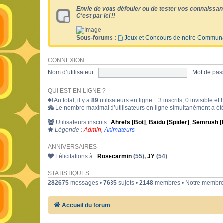
Envie de vous défouler ou de tester vos connaissan
C'est par ici !!
Sous-forums :
Jeux et Concours de notre Commun
CONNEXION
Nom d’utilisateur :
Mot de pass
QUI EST EN LIGNE ?
Au total, il y a
89
utilisateurs en ligne :: 3 inscrits, 0 invisible 
Le nombre maximal d’utilisateurs en ligne simultanément a é
Utilisateurs inscrits :
Ahrefs [Bot]
,
Baidu [Spider]
,
Semrush [
Légende :
Admin
,
Animateurs
ANNIVERSAIRES
Félicitations à :
Rosecarmin
(55),
JY
(54)
STATISTIQUES
282675
messages •
7635
sujets •
2148
membres • Notre membre 
Accueil du forum