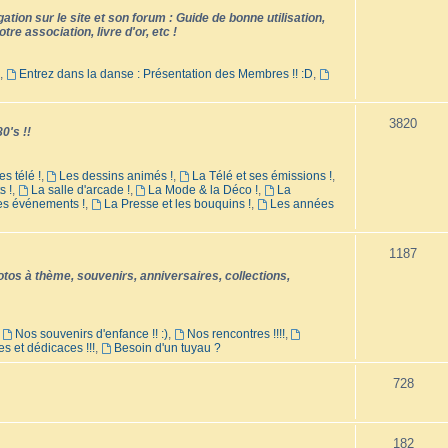
tion sur le site et son forum : Guide de bonne utilisation,
tre association, livre d'or, etc !
,
Entrez dans la danse : Présentation des Membres !! :D
,
3820
0's !!
es télé !
,
Les dessins animés !
,
La Télé et ses émissions !
,
s !
,
La salle d'arcade !
,
La Mode & la Déco !
,
La
les événements !
,
La Presse et les bouquins !
,
Les années
1187
os à thème, souvenirs, anniversaires, collections,
,
Nos souvenirs d'enfance !! :)
,
Nos rencontres !!!!
,
es et dédicaces !!!
,
Besoin d'un tuyau ?
728
182