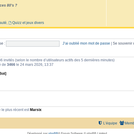
ces 80's ?
auté
,
Quizz et jeux divers
e :
J’ai oublié mon mot de passe
|
Se souvenir
et 86 invités (selon le nombre d’utilisateurs actifs des 5 dernières minutes)
té de
3466
le 24 mars 2026, 13:37
Bot]
le plus récent est
Marsix
L’équipe
Memb
Développé par
phpBB
® Forum Software © phpBB Limited